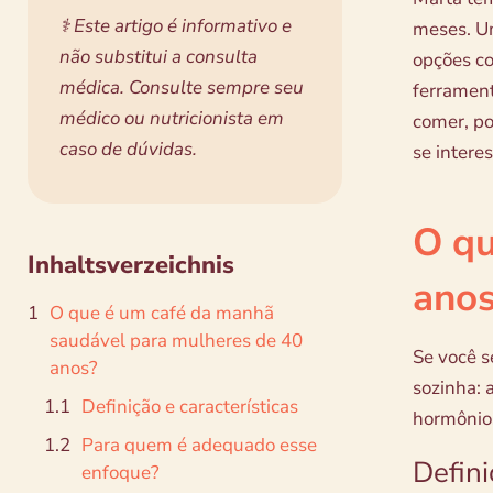
⚕️ Este artigo é informativo e
meses. Um
não substitui a consulta
opções co
médica. Consulte sempre seu
ferrament
médico ou nutricionista em
comer, po
caso de dúvidas.
se intere
O qu
Inhaltsverzeichnis
ano
O que é um café da manhã
saudável para mulheres de 40
Se você s
anos?
sozinha: 
Definição e características
hormônios
Para quem é adequado esse
Defini
enfoque?