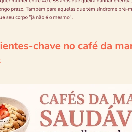
quer mulher entre 40 e 55 anos que queira ganhar energia
ongo prazo. Também para aquelas que têm síndrome pré-me
e seu corpo "já não é o mesmo".
ientes-chave no café da ma
s