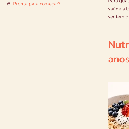
Para qual
Pronta para começar?
saúde a l
sentem qu
Nutr
ano