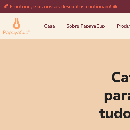
🍂 É outono, e os nossos descontos continuam! 🔥
Casa
Sobre PapayaCup
Produ
Ca
par
tudo