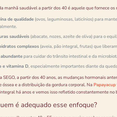
a manhã saudável a partir dos 40 é aquele que fornece os n
ína de qualidade
(ovos, leguminosas, laticínios) para mant
almente.
ras saudáveis
(abacate, nozes, azeite de oliva) para o equi
oidratos complexos
(aveia, pão integral, frutas) que libera
 abundante
para cuidar do trânsito intestinal e da microbio
o e vitamina D
, especialmente importantes diante da qued
 SEGO, a partir dos 40 anos, as mudanças hormonais ante
 óssea e a distribuição da gordura corporal. Na
Papayacup
integral há anos e vemos isso refletido constantemente n
quem é adequado esse enfoque?