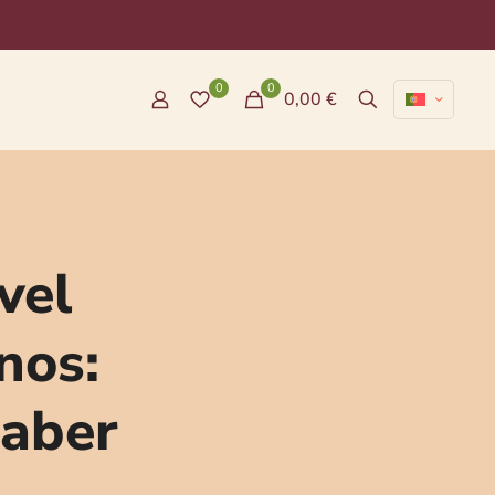
0
0
0,00 €
vel
nos:
saber