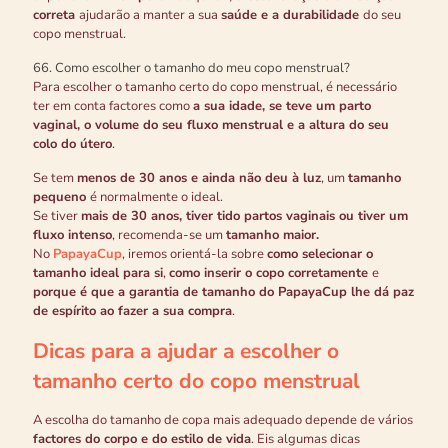
correta
ajudarão a manter a sua
saúde e a durabilidade
do seu
copo menstrual.
6
6. Como escolher o tamanho do meu copo menstrual?
Para escolher o tamanho certo do copo menstrual, é necessário
ter em conta factores como
a sua idade, se teve um parto
vaginal, o volume do seu fluxo menstrual e a altura do seu
colo do útero
.
Se tem
menos de 30 anos e ainda não deu à luz
, um
tamanho
pequeno
é normalmente o ideal.
Se tiver
mais de 30 anos, tiver tido partos vaginais ou tiver um
fluxo intenso
, recomenda-se um
tamanho maior.
No
PapayaCup
, iremos orientá-la sobre
como selecionar o
tamanho ideal para si
,
como inserir o copo corretamente
e
porque é que a garantia de tamanho do PapayaCup lhe dá paz
de espírito ao fazer a sua compra
.
Dicas para a ajudar a escolher o
tamanho certo do copo menstrual
A escolha do tamanho de copa mais adequado depende de vários
factores do corpo e do estilo de vida
. Eis algumas dicas