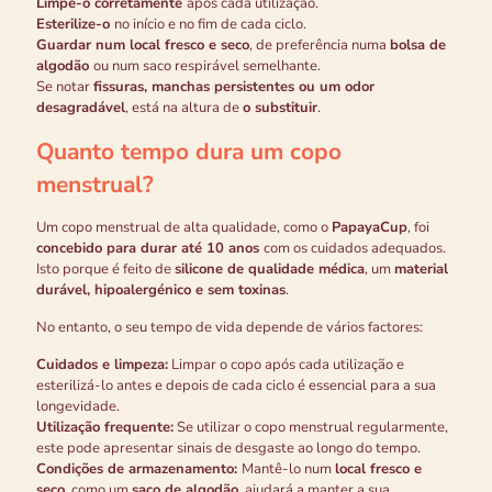
Limpe-o corretamente
após cada utilização.
Esterilize-o
no início e no fim de cada ciclo.
Guardar num local fresco e seco
, de preferência numa
bolsa de
algodão
ou num saco respirável semelhante.
Se notar
fissuras, manchas persistentes ou um odor
desagradável
, está na altura de
o substituir
.
Quanto tempo dura um copo
menstrual?
Um copo menstrual de alta qualidade, como o
PapayaCup
, foi
concebido para durar até 10 anos
com os cuidados adequados.
Isto porque é feito de
silicone de qualidade médica
, um
material
durável, hipoalergénico e sem toxinas
.
No entanto, o seu tempo de vida depende de vários factores:
Cuidados e limpeza:
Limpar o copo após cada utilização e
esterilizá-lo antes e depois de cada ciclo é essencial para a sua
longevidade.
Utilização frequente:
Se utilizar o copo menstrual regularmente,
este pode apresentar sinais de desgaste ao longo do tempo.
Condições de armazenamento:
Mantê-lo num
local fresco e
seco
, como um
saco de algodão
, ajudará a manter a sua