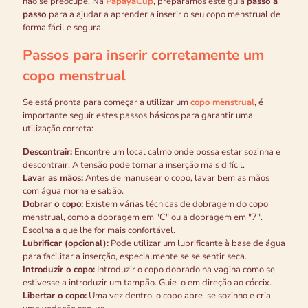
não se preocupe! Na
PapayaCup
, preparámos este guia
passo a
passo
para a ajudar a aprender a inserir o seu copo menstrual de
forma fácil e segura.
Passos para inserir corretamente um
copo menstrual
Se está pronta para começar a utilizar um
copo menstrual
, é
importante seguir estes passos básicos para garantir uma
utilização correta:
Descontrair:
Encontre um local calmo onde possa estar sozinha e
descontrair. A tensão pode tornar a inserção mais difícil.
Lavar as mãos:
Antes de manusear o copo, lavar bem as mãos
com água morna e sabão.
Dobrar o copo:
Existem várias técnicas de dobragem do copo
menstrual, como a dobragem em "C" ou a dobragem em "7".
Escolha a que lhe for mais confortável.
Lubrificar (opcional):
Pode utilizar um lubrificante à base de água
para facilitar a inserção, especialmente se se sentir seca.
Introduzir o copo:
Introduzir o copo dobrado na vagina como se
estivesse a introduzir um tampão. Guie-o em direção ao cóccix.
Libertar o copo:
Uma vez dentro, o copo abre-se sozinho e cria