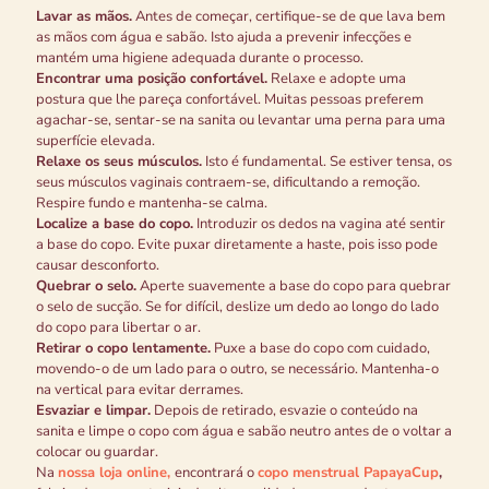
Lavar as mãos.
Antes de começar, certifique-se de que lava bem
as mãos com água e sabão. Isto ajuda a prevenir infecções e
mantém uma higiene adequada durante o processo.
Encontrar uma posição confortável.
Relaxe e adopte uma
postura que lhe pareça confortável. Muitas pessoas preferem
agachar-se, sentar-se na sanita ou levantar uma perna para uma
superfície elevada.
Relaxe os seus músculos.
Isto é fundamental. Se estiver tensa, os
seus músculos vaginais contraem-se, dificultando a remoção.
Respire fundo e mantenha-se calma.
Localize a base do copo.
Introduzir os dedos na vagina até sentir
a base do copo. Evite puxar diretamente a haste, pois isso pode
causar desconforto.
Quebrar o selo.
Aperte suavemente a base do copo para quebrar
o selo de sucção. Se for difícil, deslize um dedo ao longo do lado
do copo para libertar o ar.
Retirar o copo lentamente.
Puxe a base do copo com cuidado,
movendo-o de um lado para o outro, se necessário. Mantenha-o
na vertical para evitar derrames.
Esvaziar e limpar.
Depois de retirado, esvazie o conteúdo na
sanita e limpe o copo com água e sabão neutro antes de o voltar a
colocar ou guardar.
Na
nossa loja online,
encontrará o
copo menstrual PapayaCup
,