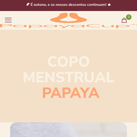
🍂 É outono, e os nossos descontos continuam! 🔥
0
COPO
MENSTRUAL
PAPAYA