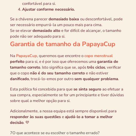
confortável para si.
Ajustar conforme necessário.
Se a chávena parecer
demasiado baixa
ou desconfortável, pode
ser necessário empurrá-la um pouco mais para cima.
Se se elevar
demasiado alto
e for difícil de alcançar, o tamanho
pode não ser adequado para si.
Garantia de tamanho da PapayaCup
Na
PapayaCup
, queremos que encontre o
copo menstrual
perfeito
para si, e é por isso que oferecemos uma
garantia de
tamanho correto
. Isto significa que se, após
três ciclos
, verificar
que o copo
não é do seu tamanho correto
e não estiver
danificado
, trocá-lo-emos por outro
sem qualquer problema
.
Esta política foi concebida para que
se sinta seguro
ao efetuar a
sua compra, especialmente se for um principiante e tiver dúvidas
sobre qual a melhor opção para si.
Adicionalmente, a nossa equipa está sempre disponível para
responder às suas questões
e
ajudá-lo a tomar a melhor
decisão
. 💜
7
O que acontece se eu escolher o tamanho errado?