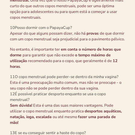
menstrual.
Uma vez que o nosso PapayaCup é ligeiramente mais
curto do que outros copos menstruais, pode ser uma óptima
opção para adolescentes ou para quem está a começar a usar
copos menstruais.
10
Posso dormir com o PapayaCup?
Apesar do que alguns possam dizer, não há
provas
de que dormir
com um copo menstrual seja prejudicial para o pavimento pélvico.
No entanto, é importante ter
em conta o número de horas que
dorme
para garantir que não excede
o tempo máximo de
utilização
recomendado para o copo, que geralmente é de
12
horas
.
11
O copo menstrual pode perder-se dentro da minha vagina?
Esta é uma preocupação muito comum, mas não se preocupe - o
seu copo não se pode perder dentro da sua vagina.
12
É possível praticar desporto enquanto se usa o copo
menstrual?
Sem dúvida!
Esta é uma das suas maiores vantagens. Pode
utilizar o copo menstrual enquanto pratica
desportos aquáticos,
natação, ioga, escalada
ou até mesmo
fazer uma parada de
mão!
13
E se eu conseguir sentir a haste do copo?