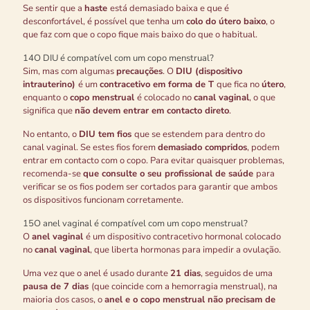
Se sentir que a
haste
está demasiado baixa e que é
desconfortável, é possível que tenha um
colo do útero baixo
, o
que faz com que o copo fique mais baixo do que o habitual.
14
O DIU é compatível com um copo menstrual?
Sim, mas com algumas
precauções
. O
DIU (dispositivo
intrauterino)
é um
contracetivo em forma de T
que fica no
útero
,
enquanto o
copo menstrual
é colocado no
canal vaginal
, o que
significa que
não devem entrar em contacto direto
.
No entanto, o
DIU tem fios
que se estendem para dentro do
canal vaginal. Se estes fios forem
demasiado compridos
, podem
entrar em contacto com o copo. Para evitar quaisquer problemas,
recomenda-se
que consulte o seu profissional de saúde
para
verificar se os fios podem ser cortados para garantir que ambos
os dispositivos funcionam corretamente.
15
O anel vaginal é compatível com um copo menstrual?
O
anel vaginal
é um dispositivo contracetivo hormonal colocado
no
canal vaginal
, que liberta hormonas para impedir a ovulação.
Uma vez que o anel é usado durante
21 dias
, seguidos de uma
pausa de 7 dias
(que coincide com a hemorragia menstrual), na
maioria dos casos, o
anel e o copo menstrual não precisam de