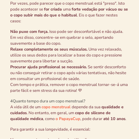
Por vezes, pode parecer que o copo menstrual está "preso". Isto
pode acontecer se
for criada
uma
forte vedação por vácuo ou se
o copo subir mais do que o habitual
. Eis o que fazer nestes
casos:
Não puxe com força.
Isso pode ser desconfortável e não ajuda.
Em vez disso, concentre-se em quebrar o selo, apertando
suavemente a base do copo.
Relaxe completamente os seus músculos.
Uma vez relaxado,
utilize os seus dedos para localizar a base do copo e pressione
suavemente para libertar a sucção.
Procurar ajuda profissional se necessário.
Se sentir desconforto
ou não conseguir retirar o copo após várias tentativas, não hesite
em consultar um profissional de saúde.
Com tempo e prática, remover o copo menstrual tornar-se-á uma
parte fácil e sem stress da sua rotina! 💜
4
Quanto tempo dura um copo menstrual?
A vida útil de um
copo menstrual
depende da sua
qualidade e
cuidados
. No entanto, em geral, um
copo de silicone de
qualidade médica
, como
o PapayaCup
, pode durar
até 10 anos
.
Para garantir a sua longevidade, é essencial: