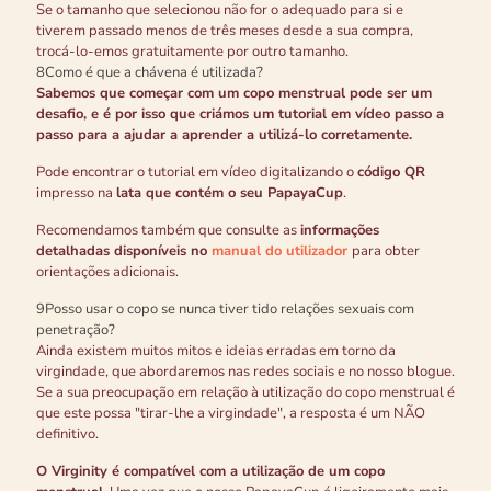
Se o tamanho que selecionou não for o adequado para si e
tiverem passado menos de três meses desde a sua compra,
trocá-lo-emos gratuitamente por outro tamanho.
8
Como é que a chávena é utilizada?
Sabemos que começar com um copo menstrual pode ser um
desafio, e é por isso que criámos um tutorial em vídeo passo a
passo para a ajudar a aprender a utilizá-lo corretamente.
Pode encontrar o tutorial em vídeo digitalizando o
código QR
impresso na
lata que contém o seu PapayaCup
.
Recomendamos também que consulte as
informações
detalhadas disponíveis no
manual do utilizador
para obter
orientações adicionais.
9
Posso usar o copo se nunca tiver tido relações sexuais com
penetração?
Ainda existem muitos mitos e ideias erradas em torno da
virgindade, que abordaremos nas redes sociais e no nosso blogue.
Se a sua preocupação em relação à utilização do copo menstrual é
que este possa "tirar-lhe a virgindade", a resposta é um NÃO
definitivo.
O Virginity é compatível com a utilização de um copo