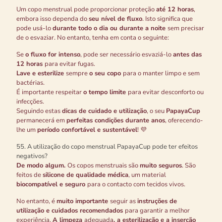
Um copo menstrual pode proporcionar proteção
até 12 horas
,
embora isso dependa do
seu nível de fluxo
. Isto significa que
pode usá-lo
durante todo o dia ou durante a noite
sem precisar
de o esvaziar. No entanto, tenha em conta o seguinte:
Se
o fluxo for intenso
, pode ser necessário esvaziá-lo
antes das
12 horas
para evitar fugas.
Lave e esterilize
sempre
o seu copo
para o manter limpo e sem
bactérias.
É importante respeitar
o tempo limite
para evitar desconforto ou
infecções.
Seguindo estas
dicas de cuidado e utilização
, o seu
PapayaCup
permanecerá em
perfeitas condições durante anos
, oferecendo-
lhe um
período confortável e sustentável
! 💜
5
5. A utilização do copo menstrual PapayaCup pode ter efeitos
negativos?
De modo algum.
Os copos menstruais são
muito seguros
. São
feitos de
silicone de qualidade médica
, um material
biocompatível e seguro
para o contacto com tecidos vivos.
No entanto, é
muito importante
seguir as
instruções de
utilização e cuidados recomendados
para garantir a melhor
experiência.
A limpeza
adequada
, a esterilização e a inserção