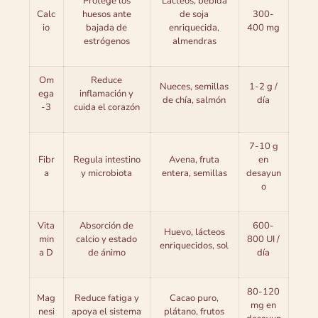
Protege los
Lácteos, bebida
Calc
huesos ante
de soja
300-
io
bajada de
enriquecida,
400 mg
estrógenos
almendras
Om
Reduce
Nueces, semillas
1-2 g /
ega
inflamación y
de chía, salmón
día
-3
cuida el corazón
7-10 g
Fibr
Regula intestino
Avena, fruta
en
a
y microbiota
entera, semillas
desayun
o
Vita
Absorción de
600-
Huevo, lácteos
min
calcio y estado
800 UI /
enriquecidos, sol
a D
de ánimo
día
80-120
Mag
Reduce fatiga y
Cacao puro,
mg en
nesi
apoya el sistema
plátano, frutos