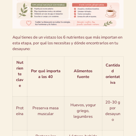
Aquí tienes de un vistazo los 6 nutrientes que más importan en
esta etapa, por qué los necesitas y dónde encontrarlos en tu
desayuno:
Nut
Cantida
rien
Por qué importa
Alimentos
d
te
a los 40
fuente
orientat
clav
iva
e
20-30 g
Huevos, yogur
Prot
Preserva masa
por
griego,
eína
muscular
desayun
legumbres
o