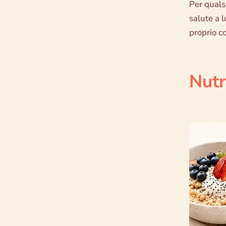
Per quals
salute a 
proprio co
Nutr