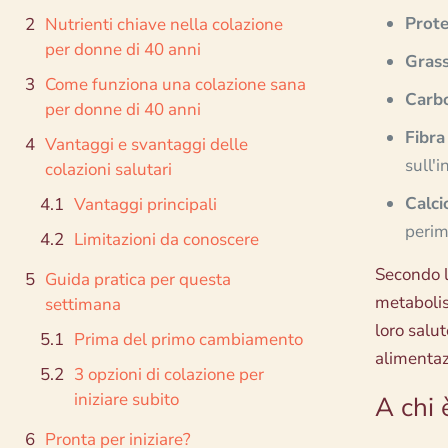
Prote
Nutrienti chiave nella colazione
per donne di 40 anni
Grass
Come funziona una colazione sana
Carbo
per donne di 40 anni
Fibr
Vantaggi e svantaggi delle
sull'
colazioni salutari
Calci
Vantaggi principali
peri
Limitazioni da conoscere
Secondo l
Guida pratica per questa
metabolis
settimana
loro salu
Prima del primo cambiamento
alimentaz
3 opzioni di colazione per
iniziare subito
A chi 
Pronta per iniziare?