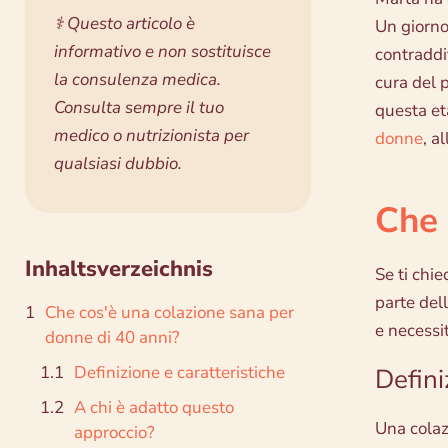
⚕️ Questo articolo è
Un giorno
informativo e non sostituisce
contraddi
la consulenza medica.
cura del 
Consulta sempre il tuo
questa età
medico o nutrizionista per
donne
, a
qualsiasi dubbio.
Che 
Inhaltsverzeichnis
Se ti chie
parte del
Che cos'è una colazione sana per
e necessi
donne di 40 anni?
Definizione e caratteristiche
Defini
A chi è adatto questo
Una colazi
approccio?