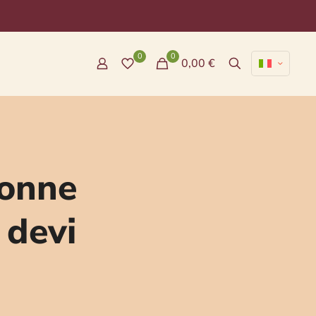
0
0
0,00 €
donne
 devi