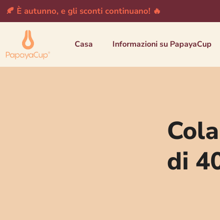
🍂 È autunno, e gli sconti continuano! 🔥
Casa
Informazioni su PapayaCup
Cola
di 4