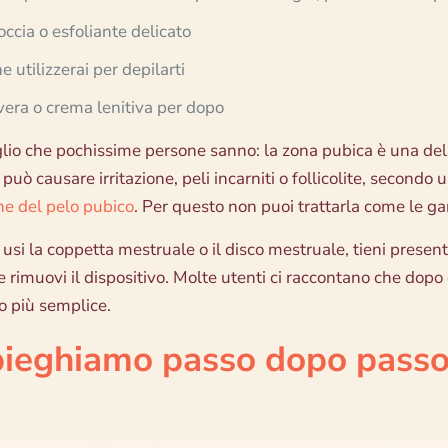
occia o esfoliante delicato
e utilizzerai per depilarti
vera o crema lenitiva per dopo
lio che pochissime persone sanno: la zona pubica è una delle
uò causare irritazione, peli incarniti o follicolite, secondo
ne del pelo pubico
. Per questo non puoi trattarla come le g
e usi la coppetta mestruale o il disco mestruale, tieni prese
e rimuovi il dispositivo. Molte utenti ci raccontano che dopo
so più semplice.
pieghiamo passo dopo passo