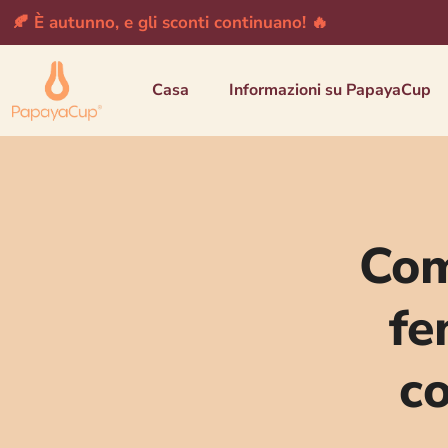
🍂 È autunno, e gli sconti continuano! 🔥
Casa
Informazioni su PapayaCup
Com
fe
c