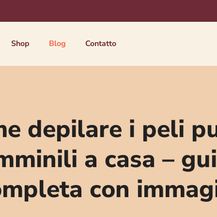
Shop
Blog
Contatto
e depilare i peli pu
mminili a casa – gu
ompleta con immagi