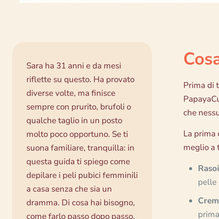
Cosa
Sara ha 31 anni e da mesi
riflette su questo. Ha provato
Prima di t
diverse volte, ma finisce
PapayaCup
sempre con prurito, brufoli o
che nessu
qualche taglio in un posto
La prima 
molto poco opportuno. Se ti
meglio a 
suona familiare, tranquilla: in
questa guida ti spiego come
Rasoi
depilare i peli pubici femminili
pelle
a casa senza che sia un
Crema
dramma. Di cosa hai bisogno,
prima
come farlo passo dopo passo,