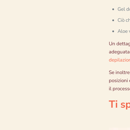
Gel d
Ciò ch
Aloe 
Un dettag
adeguata p
depilazio
Se inoltr
posizioni 
il proces
Ti s