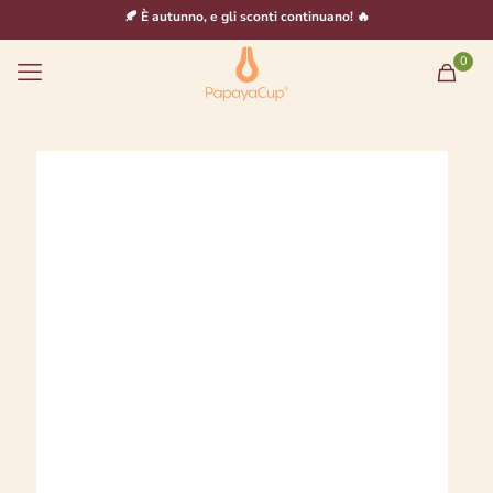
🍂 È autunno, e gli sconti continuano! 🔥
0