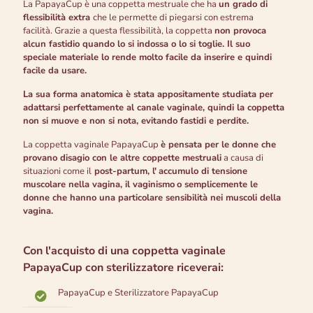
La PapayaCup è una coppetta mestruale che ha
un grado di
flessibilità extra
che le permette di piegarsi con estrema
facilità. Grazie a questa flessibilità, la coppetta
non provoca
alcun fastidio quando lo si indossa o lo si toglie. Il suo
speciale materiale lo rende molto facile da inserire e quindi
facile da usare.
La sua forma anatomica è stata appositamente studiata per
adattarsi perfettamente al canale vaginale, quindi la coppetta
non si muove e non si nota, evitando fastidi e perdite.
La coppetta vaginale PapayaCup
è pensata per le donne che
provano disagio con le altre coppette mestruali
a causa di
situazioni come il
post-partum, l'
accumulo di tensione
muscolare nella vagina, il vaginismo
o semplicemente le
donne che hanno una particolare sensibilità nei muscoli della
vagina.
Con l'acquisto di una coppetta vaginale
PapayaCup con sterilizzatore riceverai:
PapayaCup e Sterilizzatore PapayaCup