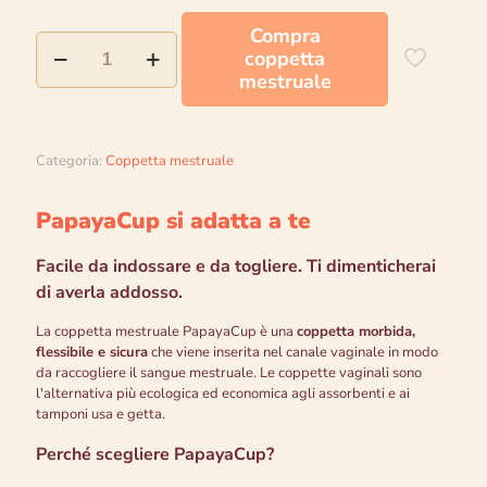
Compra
Coppetta
coppetta
mestruale
mestruale
anatomica,
flessibile
e
confortevole
Categoria:
Coppetta mestruale
con
sterilizzatore
quantità
PapayaCup si adatta a te
Facile da indossare e da togliere. Ti dimenticherai
di averla addosso.
La coppetta mestruale PapayaCup è una
coppetta morbida,
flessibile e sicura
che viene inserita nel canale vaginale in modo
da raccogliere il sangue mestruale. Le coppette vaginali sono
l'alternativa più ecologica ed economica agli assorbenti e ai
tamponi usa e getta.
Perché scegliere PapayaCup?