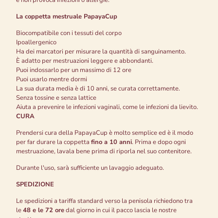
e non provoca infezioni o allergie.
La coppetta mestruale PapayaCup
Biocompatibile con i tessuti del corpo
Ipoallergenico
Ha dei marcatori per misurare la quantità di sanguinamento.
È adatto per mestruazioni leggere e abbondanti.
Puoi indossarlo per un massimo di 12 ore
Puoi usarlo mentre dormi
La sua durata media è di 10 anni, se curata correttamente.
Senza tossine e senza lattice
Aiuta a prevenire le infezioni vaginali, come le infezioni da lievito.
CURA
Prendersi cura della PapayaCup è molto semplice ed è il modo
per far durare la coppetta
fino a 10 anni
. Prima e dopo ogni
mestruazione, lavala bene prima di riporla nel suo contenitore.
Durante l'uso, sarà sufficiente un lavaggio adeguato.
SPEDIZIONE
Le spedizioni a tariffa standard verso la penisola richiedono tra
le
48 e le 72 ore
dal giorno in cui il pacco lascia le nostre