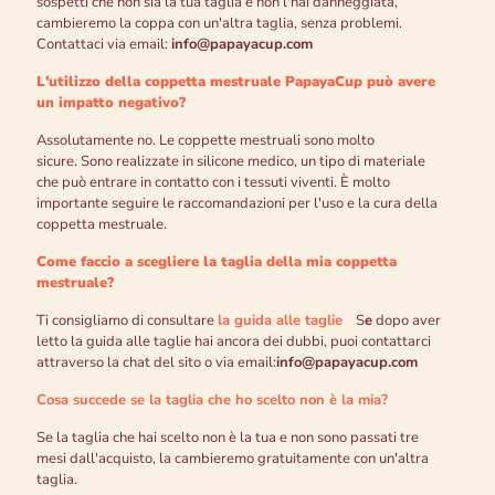
sospetti che non sia la tua taglia e non l'hai danneggiata,
cambieremo la coppa con un'altra taglia, senza problemi.
Contattaci via email:
info@papayacup.com
L'utilizzo della coppetta mestruale PapayaCup può avere
un impatto negativo?
Assolutamente no. Le coppette mestruali sono molto
sicure. Sono realizzate in silicone medico, un tipo di materiale
che può entrare in contatto con i tessuti viventi. È molto
importante seguire le raccomandazioni per l'uso e la cura della
coppetta mestruale.
Come faccio a scegliere la taglia della mia coppetta
mestruale?
Ti consigliamo di consultare
la guida alle taglie
S
e
dopo aver
letto la guida alle taglie hai ancora dei dubbi, puoi contattarci
attraverso la chat del sito o via email:
info@papayacup.com
Cosa succede se la taglia che ho scelto non è la mia?
Se la taglia che hai scelto non è la tua e non sono passati tre
mesi dall'acquisto, la cambieremo gratuitamente con un'altra
taglia.