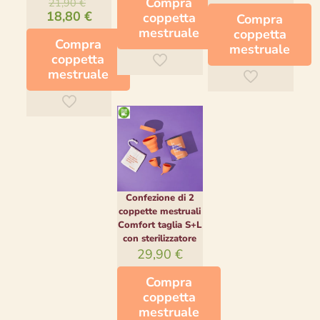
Il
Compra
original
21,90
€
prezzo
prezzo
Il
18,80
€
era:
coppetta
attuale
Compra
originale
prezzo
39,80 €.
è:
mestruale
coppetta
era:
attuale
Compra
33,51 €
mestruale
21,90 €.
è:
coppetta
18,80 €.
mestruale
Questo
prodotto
ha
più
varianti.
Le
opzioni
possono
Confezione di 2
essere
coppette mestruali
scelte
Comfort taglia S+L
nella
con sterilizzatore
pagina
29,90
€
del
prodotto
Compra
coppetta
mestruale