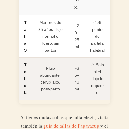
x.
T
Menores de
✅ Sí,
~2
a
25 años, flujo
punto
0–
ll
normal o
de
25
a
ligero, sin
partida
ml
S
partos
habitual
T
⚠️ Solo
Flujo
~3
a
si el
abundante,
5–
ll
flujo lo
cérvix alto,
40
a
requier
post-parto
ml
L
e
Si tienes dudas sobre qué talla elegir, visita
también la
guía de tallas de Papayacup
y el