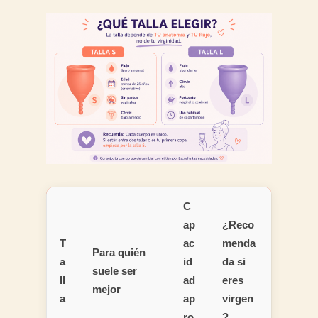
C
ap
¿Reco
T
ac
menda
Para quién
a
id
da si
suele ser
ll
ad
eres
mejor
a
ap
virgen
ro
?