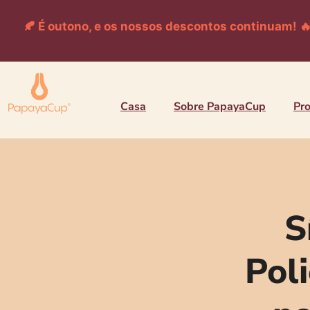
🍂 É outono, e os nossos descontos continuam! 
Casa
Sobre PapayaCup
Pr
S
Poli