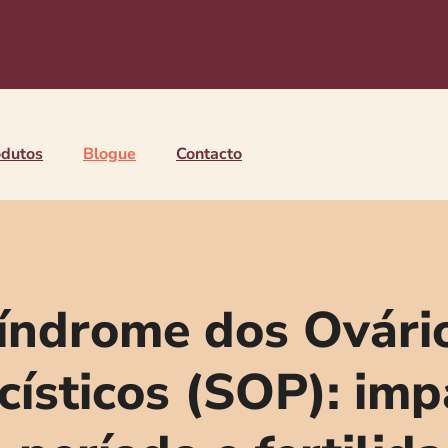

odutos
Blogue
Contacto
índrome dos Ovári
císticos (SOP): im