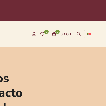
0
0
0,00 €
os
pacto