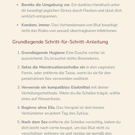
Bereite die Umgebung vor.
Ein dunkles Handtuch unter
dir beseitigt jeglichen Stress durch Flecken und lässt dich
wirklich entspannen.
Kondom, immer.
Das Vorhandensein von Blut beseitigt
nicht das Risiko von sexuell übertragbaren Infektionen.
Grundlegende Schritt-für-Schritt-Anleitung
Grundlegende Hygiene:
Eine Dusche vorher ist
ausreichend. Du brauchst nichts Besonderes.
Setze die Menstruationsscheibe ein
in den vaginalen
Fornix, oder entferne die Tasse, wenn du sie für den
penetrativen Sex verwenden wolltest.
Verwende ein kompatibles Gleitmittel
mit deiner
Verhütungsmethode. Wenn du die Scheibe trägst, wähle
eines auf Wasserbasis.
Beginne ohne Eile.
Das Vorspiel ist dein bester
Verbündeter an jedem Tag des Zyklus.
Nach dem Sex
entferne die Scheibe vorsichtig, indem du
dich leicht nach vorne beugst, um das Blut nicht zu
verschütten, entleere sie und reinige sie gemäß den