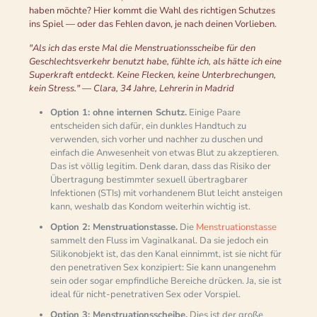
haben möchte? Hier kommt die Wahl des richtigen Schutzes
ins Spiel — oder das Fehlen davon, je nach deinen Vorlieben.
"Als ich das erste Mal die Menstruationsscheibe für den
Geschlechtsverkehr benutzt habe, fühlte ich, als hätte ich eine
Superkraft entdeckt. Keine Flecken, keine Unterbrechungen,
kein Stress." — Clara, 34 Jahre, Lehrerin in Madrid
Option 1: ohne internen Schutz.
Einige Paare
entscheiden sich dafür, ein dunkles Handtuch zu
verwenden, sich vorher und nachher zu duschen und
einfach die Anwesenheit von etwas Blut zu akzeptieren.
Das ist völlig legitim. Denk daran, dass das Risiko der
Übertragung bestimmter sexuell übertragbarer
Infektionen (STIs) mit vorhandenem Blut leicht ansteigen
kann, weshalb das Kondom weiterhin wichtig ist.
Option 2: Menstruationstasse.
Die
Menstruationstasse
sammelt den Fluss im Vaginalkanal. Da sie jedoch ein
Silikonobjekt ist, das den Kanal einnimmt, ist sie nicht für
den penetrativen Sex konzipiert: Sie kann unangenehm
sein oder sogar empfindliche Bereiche drücken. Ja, sie ist
ideal für nicht-penetrativen Sex oder Vorspiel.
Option 3: Menstruationsscheibe.
Dies ist der große