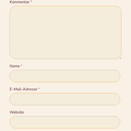
Kommentar
*
Name
*
E-Mail-Adresse
*
Website