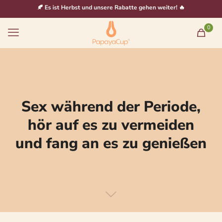
🍂 Es ist Herbst und unsere Rabatte gehen weiter! 🔥
0
Sex während der Periode,
hör auf es zu vermeiden
und fang an es zu genießen