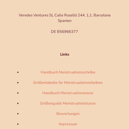
Veredes Ventures SL Calle Roselló 244. 1,1. Barcelona
Spanien
DE B56966377
Links
Handbuch Menstruationsscheibe
Größentabelle für Menstruationsscheiben
Handbuch Menstruationstasse
Größenguide Menstruationstasse
Bewertungen
Impressum