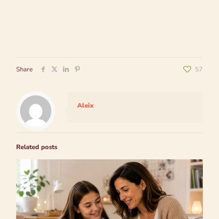
Share
57
Aleix
Related posts