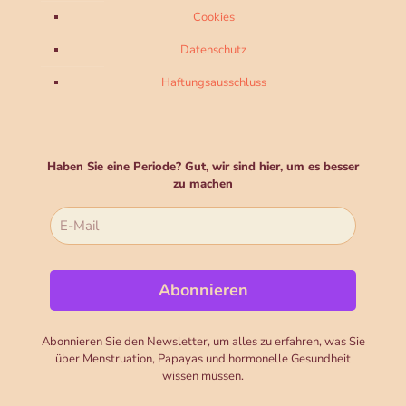
Cookies
Datenschutz
Haftungsausschluss
Haben Sie eine Periode? Gut, wir sind hier, um es besser
zu machen
Abonnieren Sie den Newsletter, um alles zu erfahren, was Sie
über Menstruation, Papayas und hormonelle Gesundheit
wissen müssen.