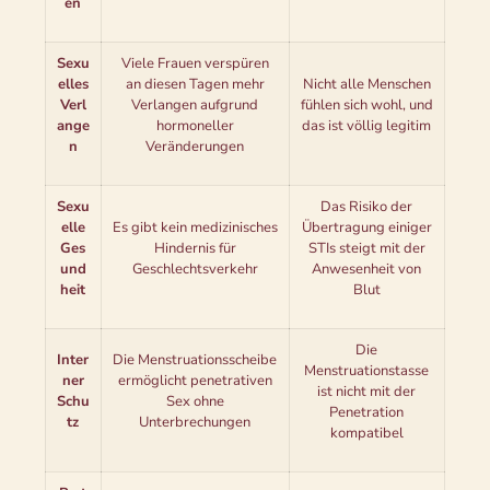
en
Sexu
Viele Frauen verspüren
elles
an diesen Tagen mehr
Nicht alle Menschen
Verl
Verlangen aufgrund
fühlen sich wohl, und
ange
hormoneller
das ist völlig legitim
n
Veränderungen
Sexu
Das Risiko der
elle
Es gibt kein medizinisches
Übertragung einiger
Ges
Hindernis für
STIs steigt mit der
und
Geschlechtsverkehr
Anwesenheit von
heit
Blut
Die
Inter
Die Menstruationsscheibe
Menstruationstasse
ner
ermöglicht penetrativen
ist nicht mit der
Schu
Sex ohne
Penetration
tz
Unterbrechungen
kompatibel