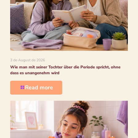
3 de August de 2026
Wie man mit seiner Tochter über die Periode spricht, ohne
dass es unangenehm wird
Read more