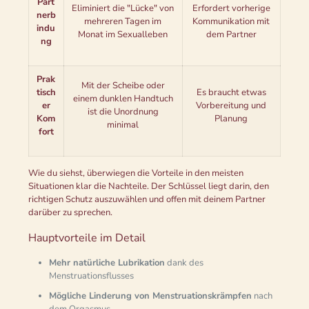
Part
Eliminiert die "Lücke" von
Erfordert vorherige
nerb
mehreren Tagen im
Kommunikation mit
indu
Monat im Sexualleben
dem Partner
ng
Prak
Mit der Scheibe oder
tisch
Es braucht etwas
einem dunklen Handtuch
er
Vorbereitung und
ist die Unordnung
Kom
Planung
minimal
fort
Wie du siehst, überwiegen die Vorteile in den meisten
Situationen klar die Nachteile. Der Schlüssel liegt darin, den
richtigen Schutz auszuwählen und offen mit deinem Partner
darüber zu sprechen.
Hauptvorteile im Detail
Mehr natürliche Lubrikation
dank des
Menstruationsflusses
Mögliche Linderung von Menstruationskrämpfen
nach