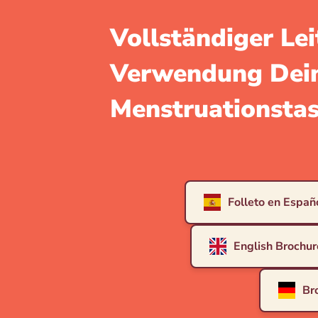
Vollständiger Lei
Verwendung Dei
Menstruationsta
Folleto en Españ
English Brochur
Br