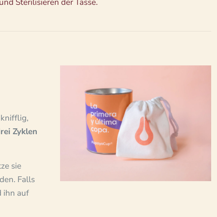
nd Sterilisieren der Tasse.
nifflig,
rei Zyklen
ze sie
den. Falls
 ihn auf