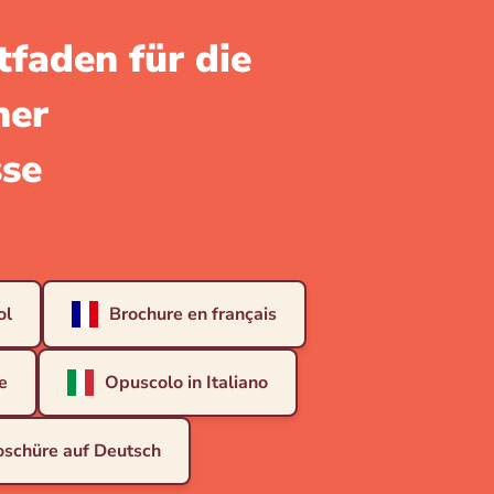
tfaden für die
ner
sse
ol
Brochure en français
e
Opuscolo in Italiano
oschüre auf Deutsch