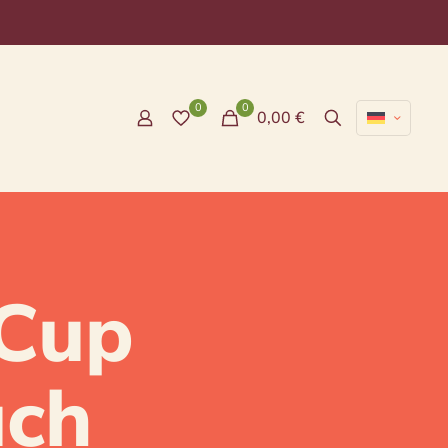
0
0
0,00 €
Cup
ch