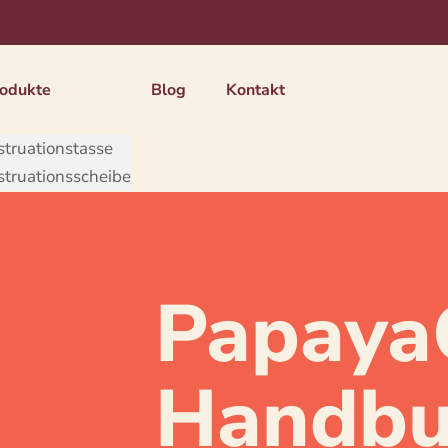
odukte
Blog
Kontakt
truationstasse
truationsscheibe
Papaya
Handbu