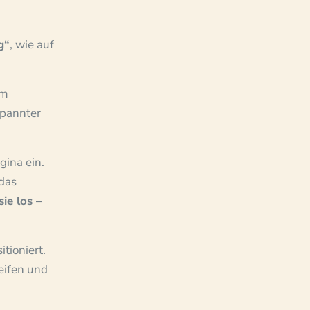
g“
, wie auf
am
spannter
gina ein.
 das
sie los –
itioniert.
eifen und