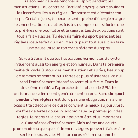
raison médicale de renoncer au sport pendant les
menstruations – au contraire, l’activité physique peut soulager
les inconforts liés aux règles. L’important est d’écouter ton
corps. Certains jours, tu peux te sentir pleine d’énergie malgré
les menstruations, d’autres fois les crampes sont si fortes que
tu préfères une bouillotte et le canapé. Les deux options sont
tout à fait valables. Tu
devrais faire du sport pendant les
règles
si cela te fait du bien. Mais tu peux tout aussi bien faire
une pause lorsque ton corps réclame du repos.
Garde à l’esprit que les fluctuations hormonales du cycle
influencent aussi ton énergie et ton humeur. Dans la première
moitié du cycle (autour des menstruations et après), beaucoup
de femmes se sentent plus fortes et plus résistantes, ce qui
rend l’entraînement intensif souvent plus facile. Dans la
deuxième moitié, à l’approche de la phase de SPM, les
performances diminuent généralement un peu.
Faire du sport
pendant les règles
n’est donc pas une obligation, mais une
possibilité : découvre ce qui te convient le mieux au jour J. Si tu
souffres de fortes douleurs abdominales le premier jour des
règles, le repos et la chaleur peuvent être plus importants
qu’une séance d’entraînement. Mais même une courte
promenade ou quelques étirements légers peuvent t’aider à te
sentir mieux, essaie. Et si ton corps réclame sommeil et