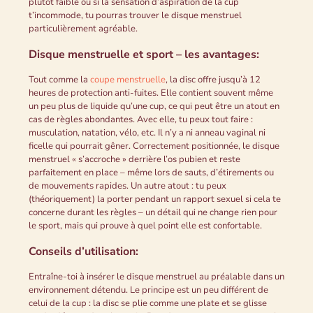
plutôt faible ou si la sensation d’aspiration de la cup
t’incommode, tu pourras trouver le disque menstruel
particulièrement agréable.
Disque menstruelle et sport – les avantages:
Tout comme la
coupe menstruelle
, la disc offre jusqu’à 12
heures de protection anti-fuites. Elle contient souvent même
un peu plus de liquide qu’une cup, ce qui peut être un atout en
cas de règles abondantes. Avec elle, tu peux tout faire :
musculation, natation, vélo, etc. Il n’y a ni anneau vaginal ni
ficelle qui pourrait gêner. Correctement positionnée, le disque
menstruel « s’accroche » derrière l’os pubien et reste
parfaitement en place – même lors de sauts, d’étirements ou
de mouvements rapides. Un autre atout : tu peux
(théoriquement) la porter pendant un rapport sexuel si cela te
concerne durant les règles – un détail qui ne change rien pour
le sport, mais qui prouve à quel point elle est confortable.
Conseils d’utilisation:
Entraîne-toi à insérer le disque menstruel au préalable dans un
environnement détendu. Le principe est un peu différent de
celui de la cup : la disc se plie comme une plate et se glisse