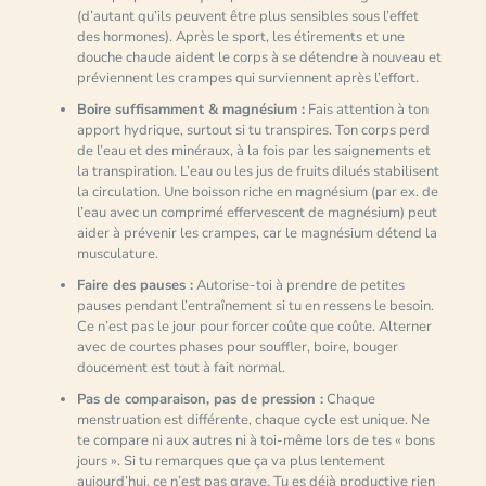
(d’autant qu’ils peuvent être plus sensibles sous l’effet
des hormones). Après le sport, les étirements et une
douche chaude aident le corps à se détendre à nouveau et
préviennent les crampes qui surviennent après l’effort.
Boire suffisamment & magnésium :
Fais attention à ton
apport hydrique, surtout si tu transpires. Ton corps perd
de l’eau et des minéraux, à la fois par les saignements et
la transpiration. L’eau ou les jus de fruits dilués stabilisent
la circulation. Une boisson riche en magnésium (par ex. de
l’eau avec un comprimé effervescent de magnésium) peut
aider à prévenir les crampes, car le magnésium détend la
musculature.
Faire des pauses :
Autorise-toi à prendre de petites
pauses pendant l’entraînement si tu en ressens le besoin.
Ce n’est pas le jour pour forcer coûte que coûte. Alterner
avec de courtes phases pour souffler, boire, bouger
doucement est tout à fait normal.
Pas de comparaison, pas de pression :
Chaque
menstruation est différente, chaque cycle est unique. Ne
te compare ni aux autres ni à toi-même lors de tes « bons
jours ». Si tu remarques que ça va plus lentement
aujourd’hui, ce n’est pas grave. Tu es déjà productive rien