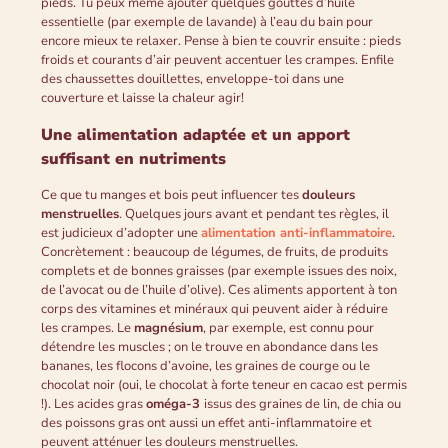
pieds. Tu peux même ajouter quelques gouttes d’huile
essentielle (par exemple de lavande) à l’eau du bain pour
encore mieux te relaxer. Pense à bien te couvrir ensuite : pieds
froids et courants d’air peuvent accentuer les crampes. Enfile
des chaussettes douillettes, enveloppe-toi dans une
couverture et laisse la chaleur agir!
Une alimentation adaptée et un apport
suffisant en nutriments
Ce que tu manges et bois peut influencer tes
douleurs
menstruelles
. Quelques jours avant et pendant tes règles, il
est judicieux d’adopter une
alimentation anti-inflammatoire
.
Concrètement : beaucoup de légumes, de fruits, de produits
complets et de bonnes graisses (par exemple issues des noix,
de l’avocat ou de l’huile d’olive). Ces aliments apportent à ton
corps des vitamines et minéraux qui peuvent aider à réduire
les crampes. Le
magnésium
, par exemple, est connu pour
détendre les muscles ; on le trouve en abondance dans les
bananes, les flocons d’avoine, les graines de courge ou le
chocolat noir (oui, le chocolat à forte teneur en cacao est permis
!). Les acides gras
oméga-3
issus des graines de lin, de chia ou
des poissons gras ont aussi un effet anti-inflammatoire et
peuvent atténuer les douleurs menstruelles.