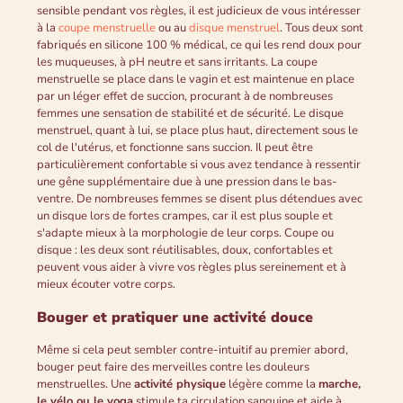
sensible pendant vos règles, il est judicieux de vous intéresser
à la
coupe menstruelle
ou au
disque menstruel
. Tous deux sont
fabriqués en silicone 100 % médical, ce qui les rend doux pour
les muqueuses, à pH neutre et sans irritants. La coupe
menstruelle se place dans le vagin et est maintenue en place
par un léger effet de succion, procurant à de nombreuses
femmes une sensation de stabilité et de sécurité. Le disque
menstruel, quant à lui, se place plus haut, directement sous le
col de l'utérus, et fonctionne sans succion. Il peut être
particulièrement confortable si vous avez tendance à ressentir
une gêne supplémentaire due à une pression dans le bas-
ventre. De nombreuses femmes se disent plus détendues avec
un disque lors de fortes crampes, car il est plus souple et
s'adapte mieux à la morphologie de leur corps. Coupe ou
disque : les deux sont réutilisables, doux, confortables et
peuvent vous aider à vivre vos règles plus sereinement et à
mieux écouter votre corps.
Bouger et pratiquer une activité douce
Même si cela peut sembler contre-intuitif au premier abord,
bouger peut faire des merveilles contre les douleurs
menstruelles. Une
activité physique
légère comme la
marche,
le vélo ou le yoga
stimule ta circulation sanguine et aide à