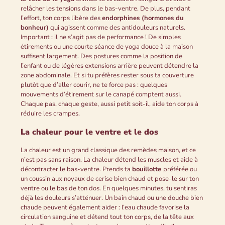
relâcher les tensions dans le bas-ventre. De plus, pendant
l’effort, ton corps libère des
endorphines (hormones du
bonheur)
qui agissent comme des antidouleurs naturels.
Important : il ne s’agit pas de performance ! De simples
étirements ou une courte séance de yoga douce à la maison
suffisent largement. Des postures comme la position de
l’enfant ou de légères extensions arrière peuvent détendre la
zone abdominale. Et si tu préfères rester sous ta couverture
plutôt que d’aller courir, ne te force pas : quelques
mouvements d’étirement sur le canapé comptent aussi.
Chaque pas, chaque geste, aussi petit soit-il, aide ton corps à
réduire les crampes.
La chaleur pour le ventre et le dos
La chaleur est un grand classique des remèdes maison, et ce
n’est pas sans raison. La chaleur détend les muscles et aide à
décontracter le bas-ventre. Prends ta
bouillotte
préférée ou
un coussin aux noyaux de cerise bien chaud et pose-le sur ton
ventre ou le bas de ton dos. En quelques minutes, tu sentiras
déjà les douleurs s’atténuer. Un bain chaud ou une douche bien
chaude peuvent également aider : l’eau chaude favorise la
circulation sanguine et détend tout ton corps, de la tête aux