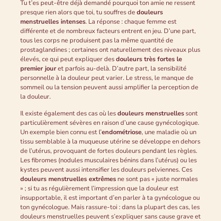
Tu t’es peut-être déjà demandé pourquoi ton amie ne ressent
presque rien alors que toi, tu souffres de
douleurs
menstruelles intenses
. La réponse : chaque femme est
différente et de nombreux facteurs entrent en jeu. D’une part,
tous les corps ne produisent pas la même quantité de
prostaglandines ; certaines ont naturellement des niveaux plus
élevés, ce qui peut expliquer des
douleurs très fortes le
premier jour
et parfois au-delà. D’autre part, la sensibilité
personnelle à la douleur peut varier. Le stress, le manque de
sommeil ou la tension peuvent aussi amplifier la perception de
la douleur.
Il existe également des cas où les
douleurs menstruelles
sont
particulièrement sévères en raison d’une cause gynécologique.
Un exemple bien connu est l’
endométriose
, une maladie où un
tissu semblable à la muqueuse utérine se développe en dehors
de l’utérus, provoquant de fortes douleurs pendant les règles.
Les fibromes (nodules musculaires bénins dans l’utérus) ou les
kystes peuvent aussi intensifier les douleurs pelviennes. Ces
douleurs menstruelles extrêmes
ne sont pas « juste normales
» ; si tu as régulièrement l’impression que la douleur est
insupportable, il est important d’en parler à ta gynécologue ou
ton gynécologue. Mais rassure-toi : dans la plupart des cas, les
douleurs menstruelles peuvent s’expliquer sans cause grave et