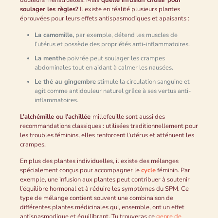
douleurs menstruelles. Mais
quelle infusion choisir pour
soulager les règles?
Il existe en réalité plusieurs plantes
éprouvées pour leurs effets antispasmodiques et apaisants :
La camomille,
par exemple, détend les muscles de
l’utérus et possède des propriétés anti-inflammatoires.
La menthe
poivrée peut soulager les crampes
abdominales tout en aidant à calmer les nausées.
Le thé au gingembre
stimule la circulation sanguine et
agit comme antidouleur naturel grâce à ses vertus anti-
inflammatoires.
L’alchémille ou l’achillée
millefeuille sont aussi des
recommandations classiques : utilisées traditionnellement pour
les troubles féminins, elles renforcent l’utérus et atténuent les
crampes.
En plus des plantes individuelles, il existe des mélanges
spécialement conçus pour accompagner le
cycle
féminin. Par
exemple, une infusion aux plantes peut contribuer à soutenir
l’équilibre hormonal et à réduire les symptômes du SPM. Ce
type de mélange contient souvent une combinaison de
différentes plantes médicinales qui, ensemble, ont un effet
antispasmodique et équilibrant. Tu trouveras ce
genre de