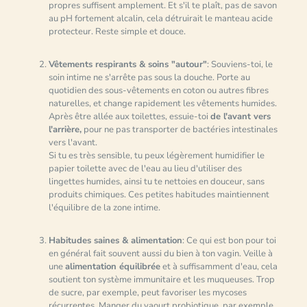
propres suffisent amplement. Et s'il te plaît, pas de savon
au pH fortement alcalin, cela détruirait le manteau acide
protecteur. Reste simple et douce.
Vêtements respirants & soins "autour"
: Souviens-toi, le
soin intime ne s'arrête pas sous la douche. Porte au
quotidien des sous-vêtements en coton ou autres fibres
naturelles, et change rapidement les vêtements humides.
Après être allée aux toilettes, essuie-toi
de l'avant vers
l'arrière,
pour ne pas transporter de bactéries intestinales
vers l'avant.
Si tu es très sensible, tu peux légèrement humidifier le
papier toilette avec de l'eau au lieu d'utiliser des
lingettes humides, ainsi tu te nettoies en douceur, sans
produits chimiques. Ces petites habitudes maintiennent
l'équilibre de la zone intime.
Habitudes saines & alimentation
: Ce qui est bon pour toi
en général fait souvent aussi du bien à ton vagin. Veille à
une
alimentation équilibrée
et à suffisamment d'eau, cela
soutient ton système immunitaire et les muqueuses. Trop
de sucre, par exemple, peut favoriser les mycoses
récurrentes. Manger du yaourt probiotique, par exemple,