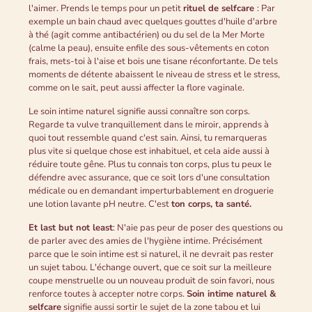
l'aimer. Prends le temps pour un petit
rituel de selfcare
: Par
exemple un bain chaud avec quelques gouttes d'huile d'arbre
à thé (agit comme antibactérien) ou du sel de la Mer Morte
(calme la peau), ensuite enfile des sous-vêtements en coton
frais, mets-toi à l'aise et bois une tisane réconfortante. De tels
moments de détente abaissent le niveau de stress et le stress,
comme on le sait, peut aussi affecter la flore vaginale.
Le soin intime naturel signifie aussi connaître son corps.
Regarde ta vulve tranquillement dans le miroir, apprends à
quoi tout ressemble quand c'est sain. Ainsi, tu remarqueras
plus vite si quelque chose est inhabituel, et cela aide aussi à
réduire toute gêne. Plus tu connais ton corps, plus tu peux le
défendre avec assurance, que ce soit lors d'une consultation
médicale ou en demandant imperturbablement en droguerie
une lotion lavante pH neutre. C'est
ton corps, ta santé.
Et last but not least
: N'aie pas peur de poser des questions ou
de parler avec des amies de l'hygiène intime. Précisément
parce que le soin intime est si naturel, il ne devrait pas rester
un sujet tabou. L'échange ouvert, que ce soit sur la meilleure
coupe menstruelle ou un nouveau produit de soin favori, nous
renforce toutes à accepter notre corps.
Soin intime naturel &
selfcare
signifie aussi sortir le sujet de la zone tabou et lui