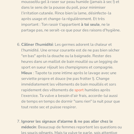
mousse/du gel à raser sur peau humide (jamais à sec !) et
dans le sens de la pousse du poil, pour minimiser
l'irritation cutanée. Rince bien la lame, désinfecte-la
après usage et change-la régulièrement. Et très
important : Ton rasoir t'appartient
à toi seule
, ne le
partage pas, ne serait-ce que pour des raisons d'hygiène.
Câliner l'humidité
: Les germes adorent la chaleur et
l'humidité. Une erreur courante est de ne pas bien sécher
"en bas" après la douche ou la baignade. Rester des
heures dans un maillot de bain mouillé ou un legging de
sport en sueur réjouit les champignons et compagnie.
Mieux
: Tapote ta zone intime après le lavage avec une
serviette propre et douce (ne pas frotter !). Change
immédiatement les vêtements de bain mouillés et sors
rapidement des vêtements de
sport
humides après
l'exercice. Ta vulve a besoin d'air frais, accorde-lui aussi
de temps en temps de dormir "sans rien" la nuit pour que
tout reste sec et puisse respirer.
Ignorer les signaux d'alarme & ne pas aller chez le
médecin
: Beaucoup de femmes reportent les questions ou
les soucis gênants. Mais ta vulve te parle, sois attentive