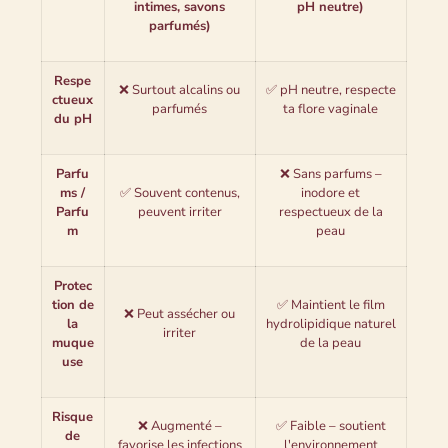
intimes, savons
pH neutre)
parfumés)
Respe
❌ Surtout alcalins ou
✅ pH neutre, respecte
ctueux
parfumés
ta flore vaginale
du pH
Parfu
❌ Sans parfums –
ms /
✅ Souvent contenus,
inodore et
Parfu
peuvent irriter
respectueux de la
m
peau
Protec
tion de
✅ Maintient le film
❌ Peut assécher ou
la
hydrolipidique naturel
irriter
muque
de la peau
use
Risque
❌ Augmenté –
✅ Faible – soutient
de
favorise les infections
l'environnement