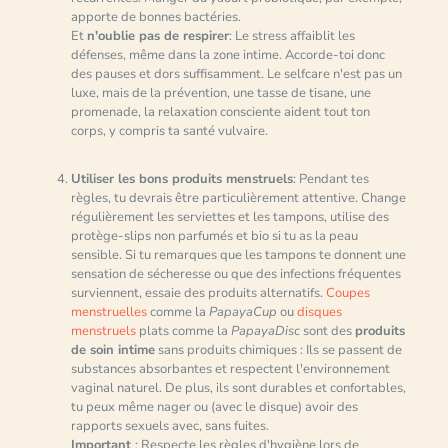
apporte de bonnes bactéries.
Et
n'oublie pas de respirer
: Le stress affaiblit les
défenses, même dans la zone intime. Accorde-toi donc
des pauses et dors suffisamment. Le selfcare n'est pas un
luxe, mais de la prévention, une tasse de tisane, une
promenade, la relaxation consciente aident tout ton
corps, y compris ta santé vulvaire.
Utiliser les bons produits menstruels
: Pendant tes
règles, tu devrais être particulièrement attentive. Change
régulièrement les serviettes et les tampons, utilise des
protège-slips non parfumés et bio si tu as la peau
sensible. Si tu remarques que les tampons te donnent une
sensation de sécheresse ou que des infections fréquentes
surviennent, essaie des produits alternatifs.
Coupes
menstruelles
comme la
PapayaCup
ou
disques
menstruels
plats comme la
PapayaDisc
sont des
produits
de soin intime
sans produits chimiques : Ils se passent de
substances absorbantes et respectent l'environnement
vaginal naturel. De plus, ils sont durables et confortables,
tu peux même nager ou (avec le disque) avoir des
rapports sexuels avec, sans fuites.
Important
: Respecte les règles d'hygiène lors de