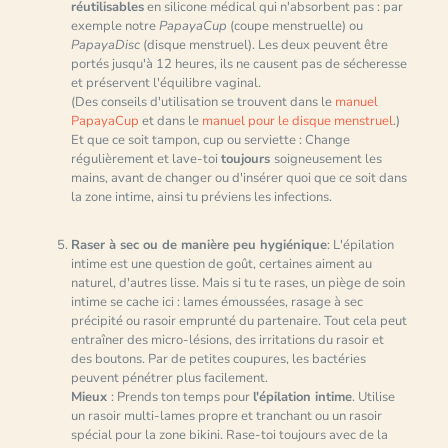
réutilisables
en silicone médical qui n'absorbent pas : par
exemple notre
PapayaCup
(coupe menstruelle) ou
PapayaDisc
(disque menstruel). Les deux peuvent être
portés jusqu'à 12 heures, ils ne causent pas de sécheresse
et préservent l'équilibre vaginal.
(Des conseils d'utilisation se trouvent dans le
manuel
PapayaCup
et dans le
manuel pour le disque menstruel
.)
Et que ce soit tampon, cup ou serviette : Change
régulièrement et lave-toi
toujours
soigneusement les
mains, avant de changer ou d'insérer quoi que ce soit dans
la zone intime, ainsi tu préviens les infections.
Raser à sec ou de manière peu hygiénique
: L'épilation
intime est une question de goût, certaines aiment au
naturel, d'autres lisse. Mais si tu te rases, un piège de soin
intime se cache ici : lames émoussées, rasage à sec
précipité ou rasoir emprunté du partenaire. Tout cela peut
entraîner des micro-lésions, des irritations du rasoir et
des boutons. Par de petites coupures, les bactéries
peuvent pénétrer plus facilement.
Mieux
: Prends ton temps pour
l'épilation intime
. Utilise
un rasoir multi-lames propre et tranchant ou un rasoir
spécial pour la zone bikini. Rase-toi toujours avec de la