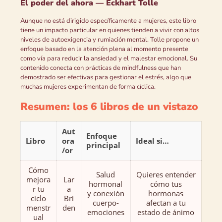
El poder del ahora — Eckhart Tolle
Aunque no está dirigido específicamente a mujeres, este libro
tiene un impacto particular en quienes tienden a vivir con altos
niveles de autoexigencia y rumiación mental. Tolle propone un
enfoque basado en la atención plena al momento presente
como vía para reducir la ansiedad y el malestar emocional. Su
contenido conecta con prácticas de mindfulness que han
demostrado ser efectivas para gestionar el estrés, algo que
muchas mujeres experimentan de forma cíclica.
Resumen: los 6 libros de un vistazo
Aut
Enfoque
Libro
ora
Ideal si…
principal
/or
Cómo
Salud
Quieres entender
mejora
Lar
hormonal
cómo tus
r tu
a
y conexión
hormonas
ciclo
Bri
cuerpo-
afectan a tu
menstr
den
emociones
estado de ánimo
ual