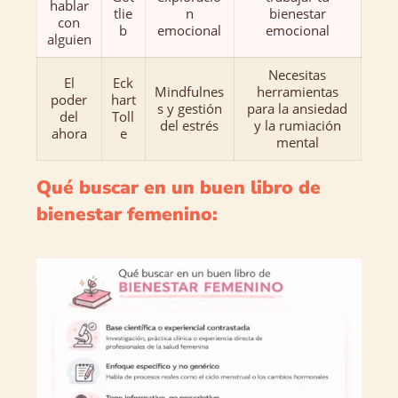
hablar
tlie
n
bienestar
con
b
emocional
emocional
alguien
Necesitas
El
Eck
Mindfulnes
herramientas
poder
hart
s y gestión
para la ansiedad
del
Toll
del estrés
y la rumiación
ahora
e
mental
Qué buscar en un buen libro de
bienestar femenino: