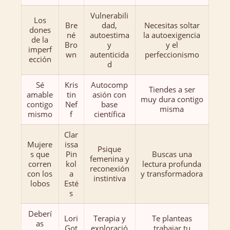
Vulnerabili
Los
Bre
dad,
Necesitas soltar
dones
né
autoestima
la autoexigencia
de la
Bro
y
y el
imperf
wn
autenticida
perfeccionismo
ección
d
Sé
Kris
Autocomp
Tiendes a ser
amable
tin
asión con
muy dura contigo
contigo
Nef
base
misma
mismo
f
científica
Clar
Mujere
issa
Psique
s que
Pin
Buscas una
femenina y
corren
kol
lectura profunda
reconexión
con los
a
y transformadora
instintiva
lobos
Esté
s
Deberí
Lori
Terapia y
Te planteas
as
Got
exploració
trabajar tu