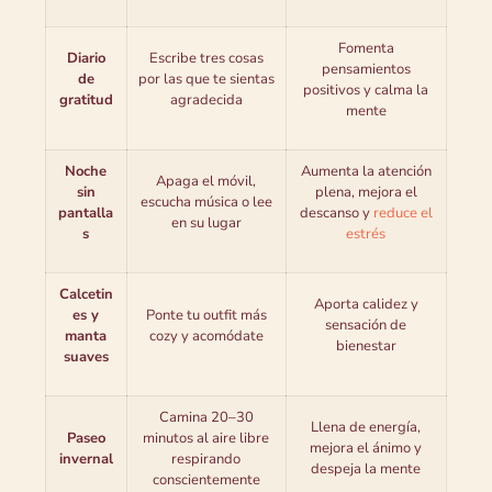
Fomenta
Diario
Escribe tres cosas
pensamientos
de
por las que te sientas
positivos y calma la
gratitud
agradecida
mente
Noche
Aumenta la atención
Apaga el móvil,
sin
plena, mejora el
escucha música o lee
pantalla
descanso y
reduce el
en su lugar
s
estrés
Calcetin
Aporta calidez y
es y
Ponte tu outfit más
sensación de
manta
cozy y acomódate
bienestar
suaves
Camina 20–30
Llena de energía,
Paseo
minutos al aire libre
mejora el ánimo y
invernal
respirando
despeja la mente
conscientemente