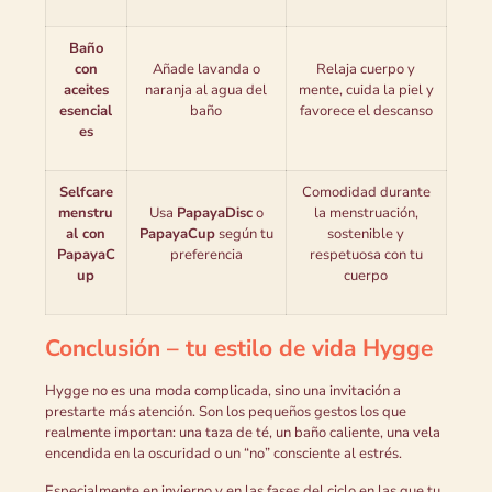
Baño
con
Añade lavanda o
Relaja cuerpo y
aceites
naranja al agua del
mente, cuida la piel y
esencial
baño
favorece el descanso
es
Selfcare
Comodidad durante
menstru
Usa
PapayaDisc
o
la menstruación,
al con
PapayaCup
según tu
sostenible y
PapayaC
preferencia
respetuosa con tu
up
cuerpo
Conclusión – tu estilo de vida Hygge
Hygge no es una moda complicada, sino una invitación a
prestarte más atención. Son los pequeños gestos los que
realmente importan: una taza de té, un baño caliente, una vela
encendida en la oscuridad o un “no” consciente al estrés.
Especialmente en invierno y en las fases del ciclo en las que tu