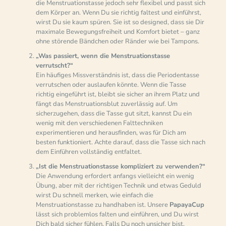
die Menstruationstasse jedoch sehr flexibel und passt sich
dem Körper an. Wenn Du sie richtig faltest und einführst,
wirst Du sie kaum spüren. Sie ist so designed, dass sie Dir
maximale Bewegungsfreiheit und Komfort bietet – ganz
ohne störende Bändchen oder Ränder wie bei Tampons.
„Was passiert, wenn die Menstruationstasse
verrutscht?“
Ein häufiges Missverständnis ist, dass die Periodentasse
verrutschen oder auslaufen könnte. Wenn die Tasse
richtig eingeführt ist, bleibt sie sicher an ihrem Platz und
fängt das Menstruationsblut zuverlässig auf. Um
sicherzugehen, dass die Tasse gut sitzt, kannst Du ein
wenig mit den verschiedenen Falttechniken
experimentieren und herausfinden, was für Dich am
besten funktioniert. Achte darauf, dass die Tasse sich nach
dem Einführen vollständig entfaltet.
„Ist die Menstruationstasse kompliziert zu verwenden?“
Die Anwendung erfordert anfangs vielleicht ein wenig
Übung, aber mit der richtigen Technik und etwas Geduld
wirst Du schnell merken, wie einfach die
Menstruationstasse zu handhaben ist. Unsere
PapayaCup
lässt sich problemlos falten und einführen, und Du wirst
Dich bald sicher fühlen. Falls Du noch unsicher bist,