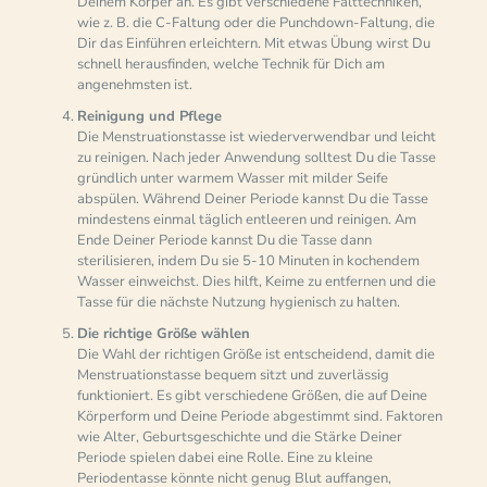
Deinem Körper an. Es gibt verschiedene Falttechniken,
wie z. B. die C-Faltung oder die Punchdown-Faltung, die
Dir das Einführen erleichtern. Mit etwas Übung wirst Du
schnell herausfinden, welche Technik für Dich am
angenehmsten ist.
Reinigung und Pflege
Die Menstruationstasse ist wiederverwendbar und leicht
zu reinigen. Nach jeder Anwendung solltest Du die Tasse
gründlich unter warmem Wasser mit milder Seife
abspülen. Während Deiner Periode kannst Du die Tasse
mindestens einmal täglich entleeren und reinigen. Am
Ende Deiner Periode kannst Du die Tasse dann
sterilisieren, indem Du sie 5-10 Minuten in kochendem
Wasser einweichst. Dies hilft, Keime zu entfernen und die
Tasse für die nächste Nutzung hygienisch zu halten.
Die richtige Größe wählen
Die Wahl der richtigen Größe ist entscheidend, damit die
Menstruationstasse bequem sitzt und zuverlässig
funktioniert. Es gibt verschiedene Größen, die auf Deine
Körperform und Deine Periode abgestimmt sind. Faktoren
wie Alter, Geburtsgeschichte und die Stärke Deiner
Periode spielen dabei eine Rolle. Eine zu kleine
Periodentasse könnte nicht genug Blut auffangen,