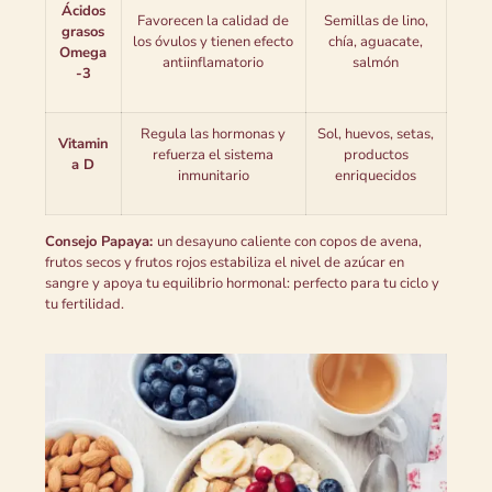
Ácidos
Favorecen la calidad de
Semillas de lino,
grasos
los óvulos y tienen efecto
chía, aguacate,
Omega
antiinflamatorio
salmón
-3
Regula las hormonas y
Sol, huevos, setas,
Vitamin
refuerza el sistema
productos
a D
inmunitario
enriquecidos
Consejo Papaya:
un desayuno caliente con copos de avena,
frutos secos y frutos rojos estabiliza el nivel de azúcar en
sangre y apoya tu equilibrio hormonal: perfecto para tu ciclo y
tu fertilidad.