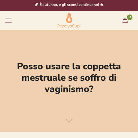
🍂 È autunno, e gli sconti continuano! 🔥
0
Posso usare la coppetta
mestruale se soffro di
vaginismo?