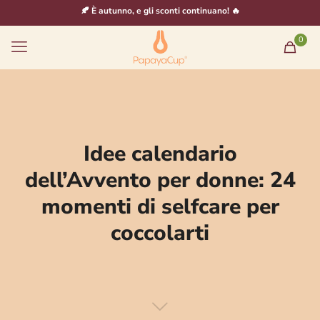
🍂 È autunno, e gli sconti continuano! 🔥
0
Idee calendario
dell’Avvento per donne: 24
momenti di selfcare per
coccolarti