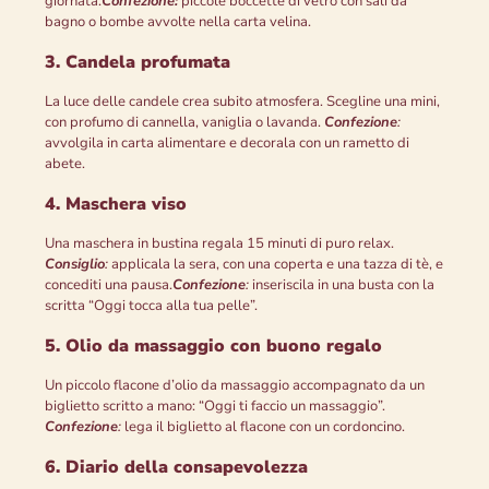
giornata.
Confezione:
piccole boccette di vetro con sali da
bagno o bombe avvolte nella carta velina.
3. Candela profumata
La luce delle candele crea subito atmosfera. Scegline una mini,
con profumo di cannella, vaniglia o lavanda.
Confezione
:
avvolgila in carta alimentare e decorala con un rametto di
abete.
4. Maschera viso
Una maschera in bustina regala 15 minuti di puro relax.
Consiglio
:
applicala la sera, con una coperta e una tazza di tè, e
concediti una pausa.
Confezione
:
inseriscila in una busta con la
scritta “Oggi tocca alla tua pelle”.
5. Olio da massaggio con buono regalo
Un piccolo flacone d’olio da massaggio accompagnato da un
biglietto scritto a mano: “Oggi ti faccio un massaggio”.
Confezione
:
lega il biglietto al flacone con un cordoncino.
6. Diario della consapevolezza