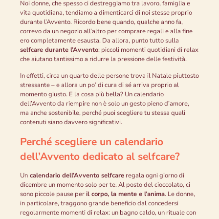
Noi donne, che spesso ci destreggiamo tra lavoro, famiglia e
vita quotidiana, tendiamo a dimenticarci di noi stesse proprio
durante l’Avvento. Ricordo bene quando, qualche anno fa,
correvo da un negozio all’altro per comprare regali e alla fine
ero completamente esausta. Da allora, punto tutto sulla
selfcare durante l’Avvento
: piccoli momenti quotidiani di relax
che aiutano tantissimo a ridurre la pressione delle festività.
In effetti, circa un quarto delle persone trova il Natale piuttosto
stressante – e allora un po’ di cura di sé arriva proprio al
momento giusto. E la cosa più bella? Un calendario
dell’Avvento da riempire non è solo un gesto pieno d’amore,
ma anche sostenibile, perché puoi scegliere tu stessa quali
contenuti siano davvero significativi.
Perché scegliere un calendario
dell’Avvento dedicato al selfcare?
Un
calendario dell’Avvento selfcare
regala ogni giorno di
dicembre un momento solo per te. Al posto del cioccolato, ci
sono piccole pause per
il corpo, la mente e l’anima
. Le donne,
in particolare, traggono grande beneficio dal concedersi
regolarmente momenti di relax: un bagno caldo, un rituale con