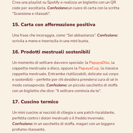
Crea una playlist su Spotify e realizza un biglietto con un QR
code per ascoltarla.
Confezione:
un cuore di carta con la scritta
“Scansiona e rilassati”.
15. Carta con affermazione positiva
Una frase che incoraggia, come “Sei abbastanza”.
Confezione:
scrivila a mano e inseriscila in una mini busta.
16. Prodotti mestruali sostenibili
Un momento di selfcare davvero speciale: la
PapayaDisc
, la
coppetta mestruale a disco, oppure la
PapayaCup
, la classica
coppetta mestruale. Entrambe riutilizzabili, delicate sul corpo
e sostenibili – perfette per chi desidera prendersi cura di sé in
modo consapevole.
Confezione:
un piccolo sacchetto di stoffa
con un biglietto che dice: “Il selfcare comincia da te”.
17. Cuscino termico
Un mini cuscino ai noccioli di ciliegia o una patch riscaldante,
perfetta contro i dolori mestruali o il freddo invernale.
Confezione:
in un sacchetto di stoffa, magari con un leggero
profumo rilassante.