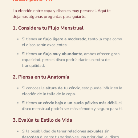
La elección entre copa y disco es muy personal. Aquí te
dejamos algunas preguntas para guiarte:
1. Considera tu Flujo Menstrual
Si tienes un
flujo ligero a moderado
, tanto la copa como
el disco serán excelentes.
Si tienes un
flujo muy abundante
, ambos ofrecen gran
capacidad, pero el disco podría darte un extra de
tranquilidad.
2. Piensa en tu Anatomía
Si conoces la
altura de tu cérvix
, esto puede influir en la
elección de la talla de la copa.
Si tienes un
cérvix bajo o un suelo pélvico más débil
, el
disco menstrual podría ser más cómodo y seguro para ti.
3. Evalúa tu Estilo de Vida
Si la posibilidad de tener
relaciones sexuales sin
desorden
durante tu periodo es una prioridad, el disco