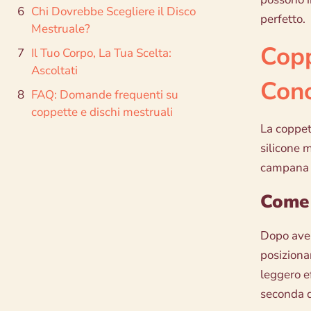
Chi Dovrebbe Scegliere il Disco
perfetto.
Mestruale?
Copp
Il Tuo Corpo, La Tua Scelta:
Ascoltati
Cono
FAQ: Domande frequenti su
coppette e dischi mestruali
La coppett
silicone m
campana c
Come 
Dopo aver
posiziona
leggero e
seconda de