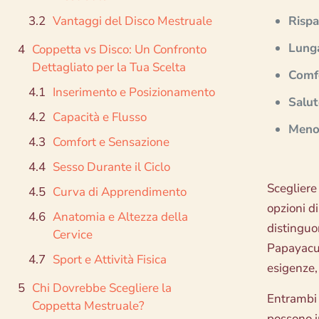
Vantaggi del Disco Mestruale
Risp
Lung
Coppetta vs Disco: Un Confronto
Dettagliato per la Tua Scelta
Comf
Inserimento e Posizionamento
Salut
Capacità e Flusso
Meno 
Comfort e Sensazione
Sesso Durante il Ciclo
Scegliere
Curva di Apprendimento
opzioni di
Anatomia e Altezza della
distinguon
Cervice
Papayacup
Sport e Attività Fisica
esigenze, 
Chi Dovrebbe Scegliere la
Entrambi 
Coppetta Mestruale?
possono in