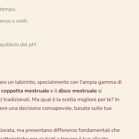
 tempo.
ense o notti.
uilibrio del pH.
rare un labirinto, specialmente con l'ampia gamma di
a
coppetta mestruale
e il
disco mestruale
si
tradizionali. Ma qual è la scelta migliore per te? In
ere una decisione consapevole, basata sulle tue
gliorata, ma presentano differenze fondamentali che
tteristiche per aiutarti a trovare il tuo alleato