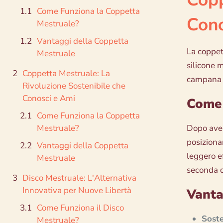
Come Funziona la Coppetta
Cono
Mestruale?
Vantaggi della Coppetta
La coppett
Mestruale
silicone m
Coppetta Mestruale: La
campana c
Rivoluzione Sostenibile che
Conosci e Ami
Come 
Come Funziona la Coppetta
Mestruale?
Dopo aver
posiziona
Vantaggi della Coppetta
leggero e
Mestruale
seconda de
Disco Mestruale: L'Alternativa
Innovativa per Nuove Libertà
Vanta
Come Funziona il Disco
Soste
Mestruale?