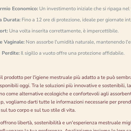
armio Economico:
Un investimento iniziale che si ripaga nel
a Durata:
Fino a 12 ore di protezione, ideale per giornate int
ort:
Una volta inserita correttamente, è impercettibile.
e Vaginale:
Non assorbe l'umidità naturale, mantenendo l'eq
Perdite:
Il sigillo a vuoto offre una protezione affidabile.
 il prodotto per l'igiene mestruale più adatto a te può semb
sponibili oggi. Tra le soluzioni più innovative e sostenibili, l
o come alternative ecologiche e confortevoli agli assorbenti 
, vogliamo darti tutte le informazioni necessarie per prend
sul tuo corpo e sul tuo stile di vita.
offrono libertà, sostenibilità e un'esperienza mestruale mi
fluenzare la tua preferenza. Analizziamo insieme le loro cara