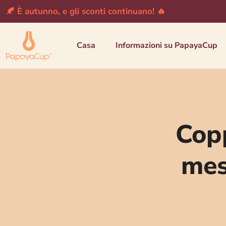
🍂 È autunno, e gli sconti continuano! 🔥
Casa
Informazioni su PapayaCup
Copp
mes