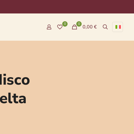
0
0
0,00 €
disco
elta